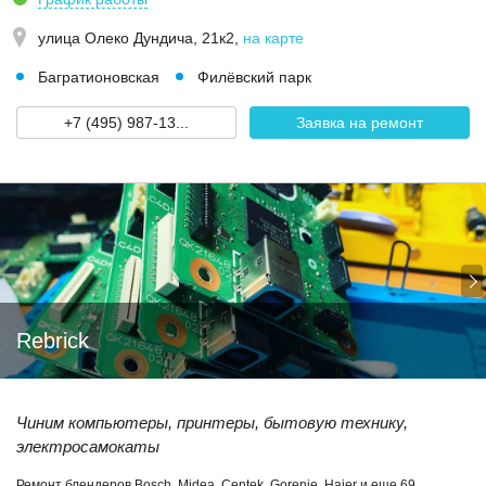
улица Олеко Дундича, 21к2
,
на карте
Багратионовская
Филёвский парк
+7 (495) 987-13...
Заявка на ремонт
Rebrick
Чиним компьютеры, принтеры, бытовую технику,
электросамокаты
Ремонт блендеров Bosch, Midea, Centek, Gorenje, Haier и еще 69