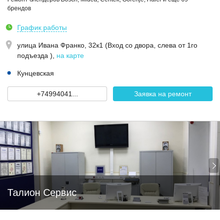
брендов
График работы
улица Ивана Франко, 32к1 (Вход со двора, слева от 1го
подъезда )
,
на карте
Кунцевская
+74994041...
Заявка на ремонт
Талион Сервис