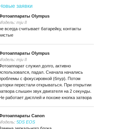
Новые заявки
Фотоаппараты
Olympus
Модель:
mju II
не всегда считывает батарейку, контакты
чистые
Фотоаппараты
Olympus
Модель:
mju II
Фотоаппарат служил долго, активно
использовался, падал. Сначала начались
проблемы с фокусировкой (блур). Потом
шторки перестали открываться. При открытии
затвора слышен звук двигателя на 2 секунды.
Не работает дисплей и похоже кнопка затвора
Фотоаппараты
Canon
Модель:
5DS EOS
Замена зеркального блока