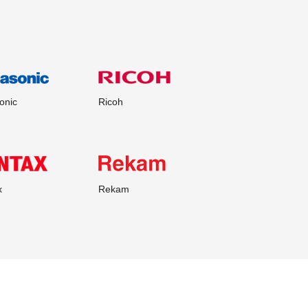
onic
Ricoh
x
Rekam