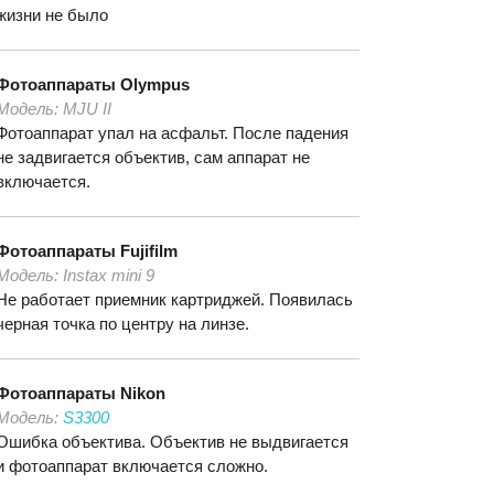
жизни не было
Фотоаппараты
Olympus
Модель:
MJU II
Фотоаппарат упал на асфальт. После падения
не задвигается объектив, сам аппарат не
включается.
Фотоаппараты
Fujifilm
Модель:
Instax mini 9
Не работает приемник картриджей. Появилась
черная точка по центру на линзе.
Фотоаппараты
Nikon
Модель:
S3300
Ошибка объектива. Объектив не выдвигается
и фотоаппарат включается сложно.