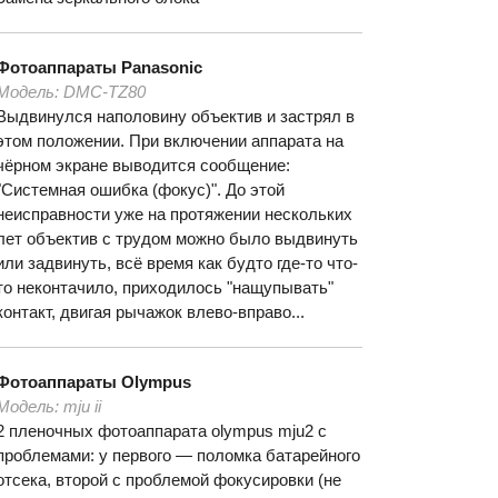
Фотоаппараты
Panasonic
Модель:
DMC-TZ80
Выдвинулся наполовину объектив и застрял в
этом положении. При включении аппарата на
чёрном экране выводится сообщение:
"Системная ошибка (фокус)". До этой
неисправности уже на протяжении нескольких
лет объектив с трудом можно было выдвинуть
или задвинуть, всё время как будто где-то что-
то неконтачило, приходилось "нащупывать"
контакт, двигая рычажок влево-вправо...
Фотоаппараты
Olympus
Модель:
mju ii
2 пленочных фотоаппарата olympus mju2 с
проблемами: у первого — поломка батарейного
отсека, второй с проблемой фокусировки (не