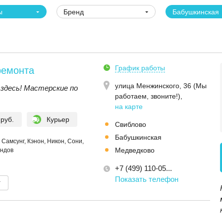
ы
Бренд
Бабушкинская
График работы
ремонта
улица Менжинского, 36 (Мы
здесь! Мастерские по
работаем, звоните!)
,
на карте
 руб.
Курьер
Свиблово
Бабушкинская
Самсунг, Кэнон, Никон, Сони,
Медведково
ендов
+7 (499) 110-05...
Показать телефон
т