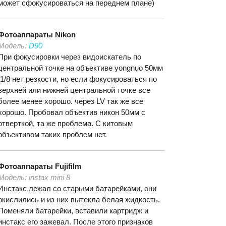
может сфокусироваться на переднем плане)
Фотоаппараты
Nikon
Модель:
D90
При фокусировки через видоискатель по
центральной точке на объективе yongnuo 50мм
f1/8 нет резкости, но если фокусироваться по
верхней или нижней центральной точке все
более менее хорошо. через LV так же все
хорошо. Пробовал объектив никон 50мм с
отверткой, та же проблема. С китовым
объективом таких проблем нет.
Фотоаппараты
Fujifilm
Модель:
instax mini 8
Инстакс лежал со старыми батарейками, они
окислились и из них вытекла белая жидкость.
Поменяли батарейки, вставили картридж и
инстакс его зажевал. После этого признаков