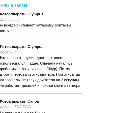
Новые заявки
Фотоаппараты
Olympus
Модель:
mju II
не всегда считывает батарейку, контакты
чистые
Фотоаппараты
Olympus
Модель:
mju II
Фотоаппарат служил долго, активно
использовался, падал. Сначала начались
проблемы с фокусировкой (блур). Потом
шторки перестали открываться. При открытии
затвора слышен звук двигателя на 2 секунды.
Не работает дисплей и похоже кнопка затвора
Фотоаппараты
Canon
Модель:
5DS EOS
Замена зеркального блока