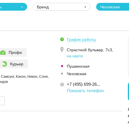
ы
Бренд
Чеховская
График работы
Страстной бульвар, 7с3
,
Профи
на карте
Курьер
Пушкинская
Чеховская
Самсунг, Кэнон, Никон, Сони,
ендов
+7 (495) 699-26...
Показать телефон
т