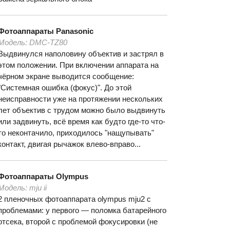
Фотоаппараты
Panasonic
Модель:
DMC-TZ80
Выдвинулся наполовину объектив и застрял в
этом положении. При включении аппарата на
чёрном экране выводится сообщение:
"Системная ошибка (фокус)". До этой
неисправности уже на протяжении нескольких
лет объектив с трудом можно было выдвинуть
или задвинуть, всё время как будто где-то что-
то неконтачило, приходилось "нащупывать"
контакт, двигая рычажок влево-вправо...
Фотоаппараты
Olympus
Модель:
mju ii
2 пленочных фотоаппарата olympus mju2 с
проблемами: у первого — поломка батарейного
отсека, второй с проблемой фокусировки (не