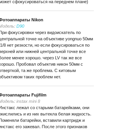
может сфокусироваться на переднем плане)
Фотоаппараты
Nikon
Модель:
D90
При фокусировки через видоискатель по
центральной точке на объективе yongnuo 50мм
f1/8 нет резкости, но если фокусироваться по
верхней или нижней центральной точке все
более менее хорошо. через LV так же все
хорошо. Пробовал объектив никон 50мм с
отверткой, та же проблема. С китовым
объективом таких проблем нет.
Фотоаппараты
Fujifilm
Модель:
instax mini 8
Инстакс лежал со старыми батарейками, они
окислились и из них вытекла белая жидкость.
Поменяли батарейки, вставили картридж и
инстакс его зажевал. После этого признаков