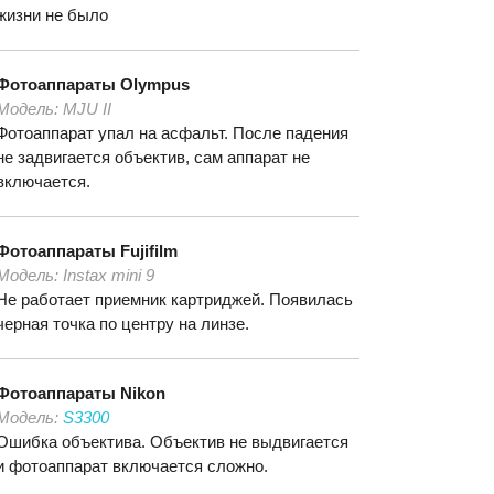
жизни не было
Фотоаппараты
Olympus
Модель:
MJU II
Фотоаппарат упал на асфальт. После падения
не задвигается объектив, сам аппарат не
включается.
Фотоаппараты
Fujifilm
Модель:
Instax mini 9
Не работает приемник картриджей. Появилась
черная точка по центру на линзе.
Фотоаппараты
Nikon
Модель:
S3300
Ошибка объектива. Объектив не выдвигается
и фотоаппарат включается сложно.