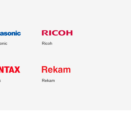
onic
Ricoh
x
Rekam