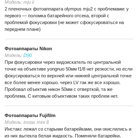
Модель:
mju ii
2 пленочных фотоаппарата olympus mju2 с проблемами: у
первого — поломка батарейного отсека, второй с
проблемой фокусировки (не может сфокусироваться на
переднем плане)
Фотоаппараты
Nikon
Модель:
D90
При фокусировки через видоискатель по центральной
точке на объективе yongnuo 50мм f1/8 нет резкости, но если
фокусироваться по верхней или нижней центральной точке
все более менее хорошо. через LV так же все хорошо.
Пробовал объектив никон 50мм с отверткой, та же
проблема. С китовым объективом таких проблем нет.
Фотоаппараты
Fujifilm
Модель:
instax mini 8
Инстакс лежал со старыми батарейками, они окислились и
из них вытекла белая жидкость. Поменяли батарейки,