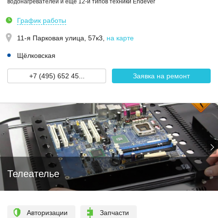
водонагревателей и еще 12-и типов техники Endever
График работы
11-я Парковая улица, 57к3
,
на карте
Щёлковская
+7 (495) 652 45...
Заявка на ремонт
Телеателье
Авторизации
Запчасти