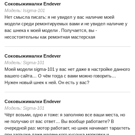
Соковыжималки
Endever
Модель:
Isigma-101
Нет смысла писать: я не увидел у вас наличие моей
модели среди ремонтируемых вами и не увидел наличие у
вас шнека к моей модели . Получается, вы -
несостоятельны как ремонтная мастерская
Соковыжималки
Endever
Модель:
Sigma-101
Моей модели sigma-101 у вас нет даже в настройке данного
вашего сайта… О чём тогда с вами можно говорить…
Нужен новый шнек к ней. Он есть у вас?
Соковыжималки
Endever
Модель:
Sigma-101
Чёрт возьми, одно и тоже: я заполняю все ваши места, но
не получаю от вас ответ… Вы вообще работаете? В
очередной раз: мотор работает, но шнек начинает тарахтеть
при загрузке даже маленького кусочка морковки и