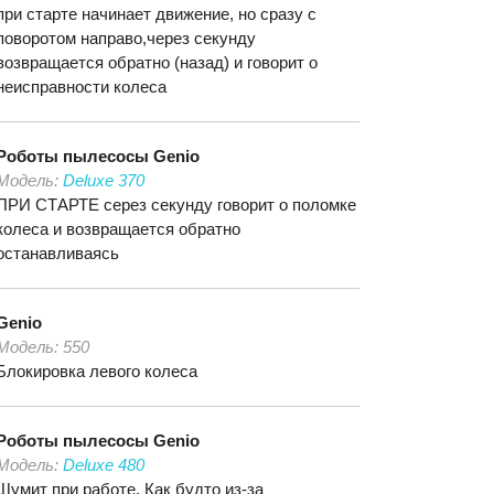
при старте начинает движение, но сразу с
поворотом направо,через секунду
возвращается обратно (назад) и говорит о
неисправности колеса
Роботы пылесосы
Genio
Модель:
Deluxe 370
ПРИ СТАРТЕ серез секунду говорит о поломке
колеса и возвращается обратно
останавливаясь
Genio
Модель:
550
Блокировка левого колеса
Роботы пылесосы
Genio
Модель:
Deluxe 480
Шумит при работе. Как будто из-за