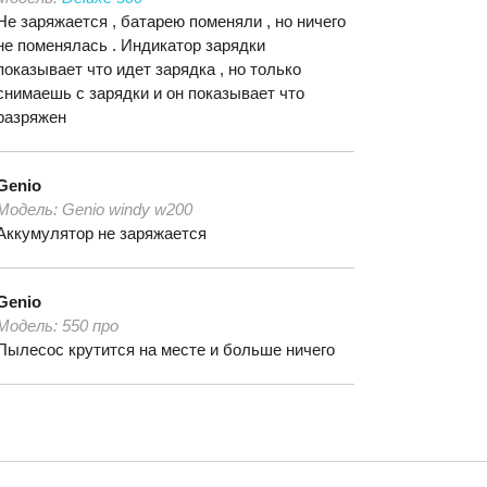
Не заряжается , батарею поменяли , но ничего
не поменялась . Индикатор зарядки
показывает что идет зарядка , но только
снимаешь с зарядки и он показывает что
разряжен
Genio
Модель:
Genio windy w200
Аккумулятор не заряжается
Genio
Модель:
550 про
Пылесос крутится на месте и больше ничего