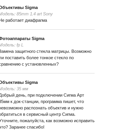
Объективы
Sigma
Модель:
85mm 1.4 art Sony
Не работает диафрагма
Фотоаппараты
Sigma
Модель:
fp L
Замена защитного стекла матрицы. Возможно
ли поставить более тонкое стекло по
сравнению с установленных?
Объективы
Sigma
Модель:
35 мм
Добрый день, при подключении Сигма Арт
35мм к док-станции, программа пишет, что
невозможно распознать объектив и нужно
обратиться в сервисный центр Сигма.
Уточните, пожалуйста, как возможно исправить
это? Заранее спасибо!