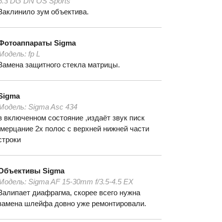
6.3 DG DN OS Sports
Заклинило зум объектива.
Фотоаппараты
Sigma
Модель:
fp L
Замена защитного стекла матрицы.
Sigma
Модель:
Sigma Asc 434
в включенном состояние ,издаёт звук писк
,мерцание 2х полос с верхней нижней части
строки
Объективы
Sigma
Модель:
Sigma AF 15-30mm f/3.5-4.5 EX
Залипает диафрагма, скорее всего нужна
замена шлейфа довно уже ремонтировали.