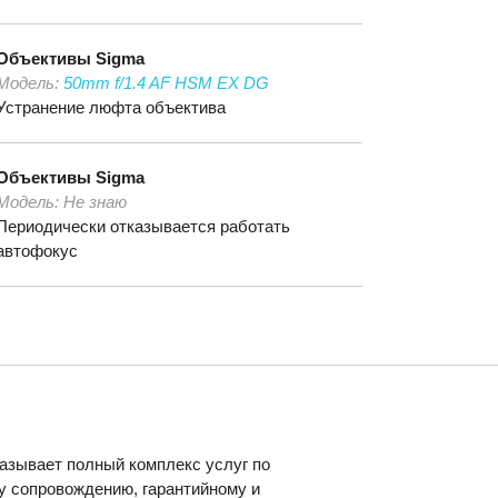
Объективы
Sigma
Модель:
50mm f/1.4 AF HSM EX DG
Устранение люфта объектива
Объективы
Sigma
Модель:
Не знаю
Периодически отказывается работать
автофокус
азывает полный комплекс услуг по
у сопровождению, гарантийному и