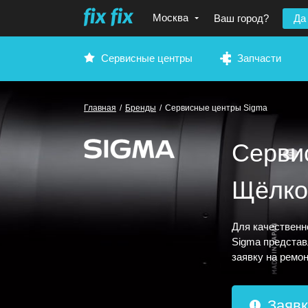
Москва
Ваш город?
Да
Сервисные центры
Запчасти
Главная
/
Бренды
/
Сервисные центры Sigma
Серви
Щёлко
Для качественн
Sigma представ
заявку на ремон
Заявк