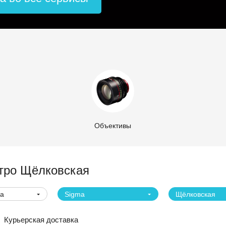
Объективы
тро Щёлковская
ва
Sigma
Щёлковская
Курьерская доставка