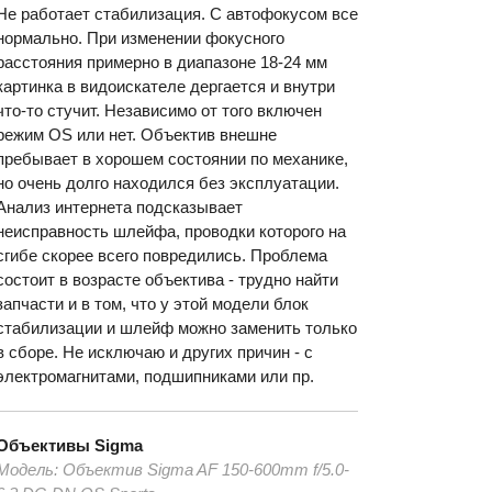
Не работает стабилизация. С автофокусом все
нормально. При изменении фокусного
расстояния примерно в диапазоне 18-24 мм
картинка в видоискателе дергается и внутри
что-то стучит. Независимо от того включен
режим OS или нет. Объектив внешне
пребывает в хорошем состоянии по механике,
но очень долго находился без эксплуатации.
Анализ интернета подсказывает
неисправность шлейфа, проводки которого на
сгибе скорее всего повредились. Проблема
состоит в возрасте объектива - трудно найти
запчасти и в том, что у этой модели блок
стабилизации и шлейф можно заменить только
в сборе. Не исключаю и других причин - с
электромагнитами, подшипниками или пр.
Объективы
Sigma
Модель:
Объектив Sigma AF 150-600mm f/5.0-