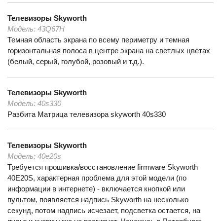
Телевизоры
Skyworth
Модель:
43Q67H
Темная область экрана по всему периметру и темная
горизонтальная полоса в центре экрана на светлых цветах
(белый, серый, голубой, розовый и т.д.).
Телевизоры
Skyworth
Модель:
40s330
Разбита Матрица телевизора skyworth 40s330
Телевизоры
Skyworth
Модель:
40e20s
Требуется прошивка/восстановление firmware Skyworth
40E20S, характерная проблема для этой модели (по
информации в интернете) - включается кнопкой или
пультом, появляется надпись Skyworth на несколько
секунд, потом надпись исчезает, подсветка остается, на