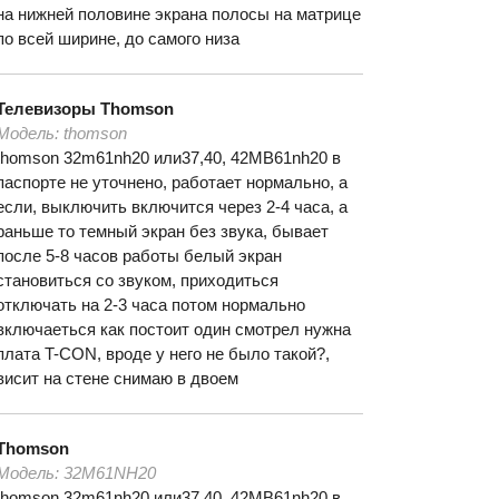
на нижней половине экрана полосы на матрице
по всей ширине, до самого низа
Телевизоры
Thomson
Модель:
thomson
thomson 32m61nh20 или37,40, 42MB61nh20 в
паспорте не уточнено, работает нормально, а
если, выключить включится через 2-4 часа, а
раньше то темный экран без звука, бывает
после 5-8 часов работы белый экран
становиться со звуком, приходиться
отключать на 2-3 часа потом нормально
включаеться как постоит один смотрел нужна
плата T-СON, вроде у него не было такой?,
висит на стене снимаю в двоем
Thomson
Модель:
32M61NH20
thomson 32m61nh20 или37,40, 42MB61nh20 в