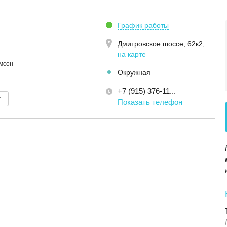
График работы
Дмитровское шоссе, 62к2
,
на карте
омсон
Окружная
+7 (915) 376-11...
т
Показать телефон