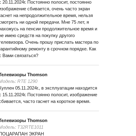
с 20.11.2024г. Постоянно полосит, постоянно
изображение сбивается, очень часто экран
гаснет на непродолжительное время, нельзя
смотреть ни одной передачи. Мне 75 лет, я
нахожусь на пенсии продолжительное время и
не имею средств на покупку другого
телевизора. Очень прошу прислать мастера по
гарантийному ремонту в срочном порядке. Как
с Вами связаться?
Телевизоры
Thomson
Модель:
RTE 1290
Куплен 05.11.2024г., в эксплуатации находится
с 15.11.2024г. Постоянно полосит, изображение
сбивается, часто гаснет на короткое время.
Телевизоры
Thomson
Модель:
T32RTE1011
ПОЦАРАПАН ЭКРАН