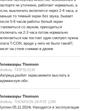
паспорте не уточнено, работает нормально, а
если, выключить включится через 2-4 часа, а
раньше то темный экран без звука, бывает
после 5-8 часов работы белый экран
становиться со звуком, приходиться
отключать на 2-3 часа потом нормально
включаеться как постоит один смотрел нужна
плата T-СON, вроде у него не было такой?,
висит на стене снимаю в двоем
Телевизоры
Thomson
Модель:
T43FSL5130
Матрица,разбит экран,можите выслать в
мурманскую обл.
Телевизоры
Thomson
Модель:
THOMSON 24 RTE 1290
Куплен 05.11.2024г. Находится в эксплуатации