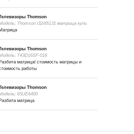
Телевизоры
Thomson
Модель:
Thomson t32rtl5131 матрица купи
Матрица
Телевизоры
Thomson
Модель:
T43D16SF-018
Разбита матрица! стоимость матрицы и
стоимость работы
Телевизоры
Thomson
Модель:
65UE6400
Разбита матрица