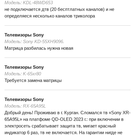
Модель:
KDL-48WD653
не подключается дтв (20 бесптлатных каналов) и не
определяеся несколько каналов триколора
Телевизоры
Sony
Модель:
Sony KD-55XH9096.
Матрица разбилась нужна новая
Телевизоры
Sony
Модель:
K-65xr80
Требуется замена матрицы
Телевизоры
Sony
Модель:
RX-65A95L
Добрый день! Проживаю в г. Курган. Сломался тв «Sony XR-
65A95L» на платфоме QD-OLED 2023 г.: при включении в
электросеть срабатывает защита тв, мигает красный
индикатор 6 раз, тв не включается. На гарантии нигде не