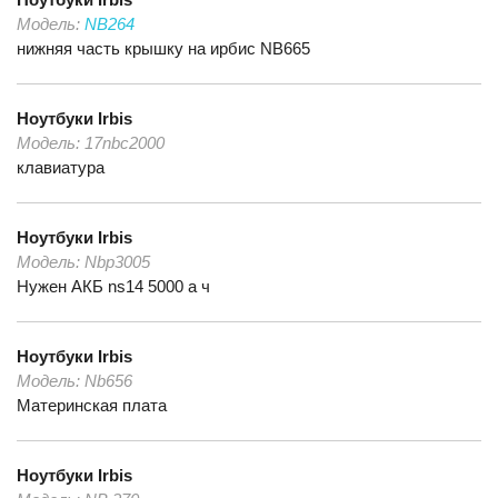
Модель:
NB264
нижняя часть крышку на ирбис NB665
Ноутбуки
Irbis
Модель:
17nbc2000
клавиатура
Ноутбуки
Irbis
Модель:
Nbp3005
Нужен АКБ ns14 5000 а ч
Ноутбуки
Irbis
Модель:
Nb656
Материнская плата
Ноутбуки
Irbis