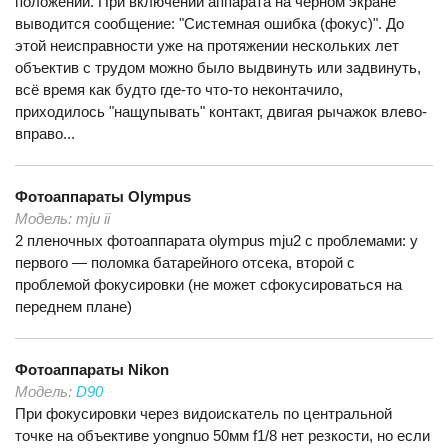
положении. При включении аппарата на чёрном экране
выводится сообщение: "Системная ошибка (фокус)". До
этой неисправности уже на протяжении нескольких лет
объектив с трудом можно было выдвинуть или задвинуть,
всё время как будто где-то что-то неконтачило,
приходилось "нащупывать" контакт, двигая рычажок влево-
вправо...
Фотоаппараты
Olympus
Модель:
mju ii
2 пленочных фотоаппарата olympus mju2 с проблемами: у
первого — поломка батарейного отсека, второй с
проблемой фокусировки (не может сфокусироваться на
переднем плане)
Фотоаппараты
Nikon
Модель:
D90
При фокусировки через видоискатель по центральной
точке на объективе yongnuo 50мм f1/8 нет резкости, но если