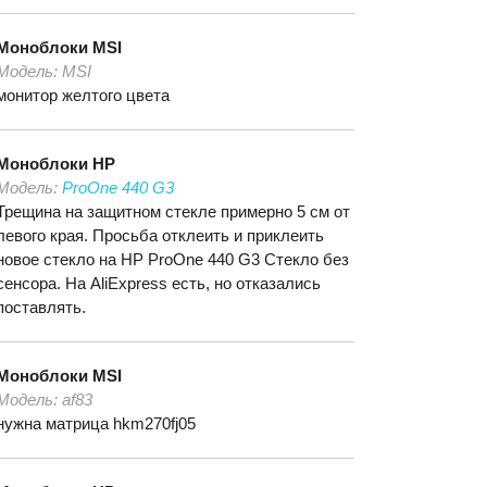
Моноблоки
MSI
Модель:
MSI
монитор желтого цвета
Моноблоки
HP
Модель:
ProOne 440 G3
Трещина на защитном стекле примерно 5 см от
левого края. Просьба отклеить и приклеить
новое стекло на HP ProOne 440 G3 Стекло без
сенсора. На AliExpress есть, но отказались
поставлять.
Моноблоки
MSI
Модель:
af83
нужна матрица hkm270fj05