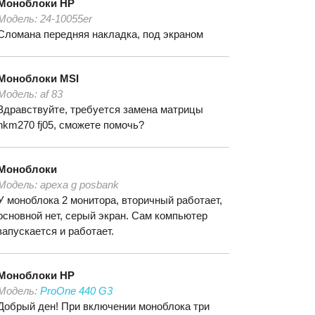
Моноблоки
HP
Модель:
24-10055er
Сломана передняя накладка, под экраном
Моноблоки
MSI
Модель:
af 83
Здравствуйте, требуется замена матрицы
hkm270 fj05, сможете помочь?
Моноблоки
Модель:
apexa g posbank
У моноблока 2 монитора, вторичный работает,
основной нет, серый экран. Сам компьютер
запускается и работает.
Моноблоки
HP
Модель:
ProOne 440 G3
Добрый ден! При включении моноблока три