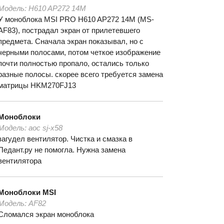
Модель:
H610 AP272 14M
У моноблока MSI PRO H610 AP272 14M (MS-
AF83), пострадал экран от прилетевшего
предмета. Сначала экран показывал, но с
черными полосами, потом четкое изображение
почти полностью пропало, остались только
разные полосы. скорее всего требуется замена
матрицы HKM270FJ13
Моноблоки
Модель:
aoc sj-x58
загудел вентилятор. Чистка и смазка в
Педант.ру не помогла. Нужна замена
вентилятора
Моноблоки
MSI
Модель:
AF82
Сломался экран моноблока