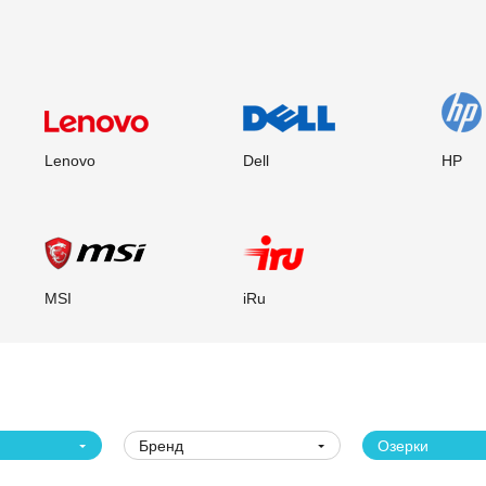
Lenovo
Dell
HP
MSI
iRu
Бренд
Озерки