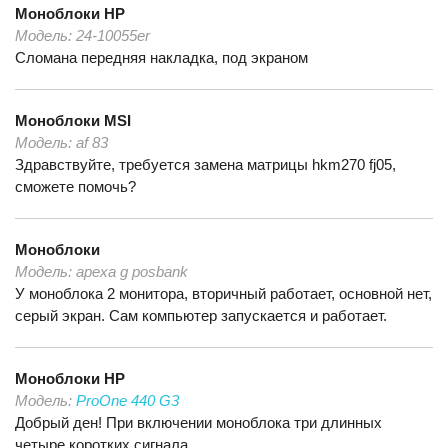
Моноблоки
HP
Модель:
24-10055er
Сломана передняя накладка, под экраном
Моноблоки
MSI
Модель:
af 83
Здравствуйте, требуется замена матрицы hkm270 fj05,
сможете помочь?
Моноблоки
Модель:
apexa g posbank
У моноблока 2 монитора, вторичный работает, основной нет,
серый экран. Сам компьютер запускается и работает.
Моноблоки
HP
Модель:
ProOne 440 G3
Добрый ден! При включении моноблока три длинных
четыре коротких сигнала