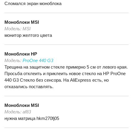
Сломался экран моноблока
Моноблоки
MSI
Модель:
MSI
монитор желтого цвета
Моноблоки
HP
Модель:
ProOne 440 G3
Трещина на защитном стекле примерно 5 см от левого края.
Просьба отклеить и приклеить новое стекло на HP ProOne
440 G3 Стекло без сенсора. На AliExpress есть, но
отказались поставлять.
Моноблоки
MSI
Модель:
af83
нужна матрица hkm270fj05