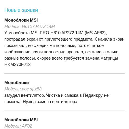
Новые заявки
Моноблоки
MSI
Модель:
H610 AP272 14M
У моноблока MSI PRO H610 AP272 14M (MS-AF83),
пострадал экран от прилетевшего предмета. Сначала экран
показывал, но с черными полосами, потом четкое
изображение почти полностью пропало, остались только
разные полосы. скорее всего требуется замена матрицы
HKM270FJ13
Моноблоки
Модель:
aoc sj-x58
загудел вентилятор. Чистка и смазка в Педант.ру не
помогла. Нужна замена вентилятора
Моноблоки
MSI
Модель:
AF82