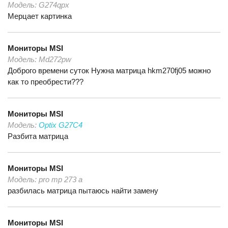
Модель:
G274qpx
Мерцает картинка
Мониторы
MSI
Модель:
Md272pw
Доброго времени суток Нужна матрица hkm270fj05 можно
как то преобрести???
Мониторы
MSI
Модель:
Optix G27C4
Разбита матрица
Мониторы
MSI
Модель:
pro mp 273 a
разбилась матрица пытаюсь найти замену
Мониторы
MSI