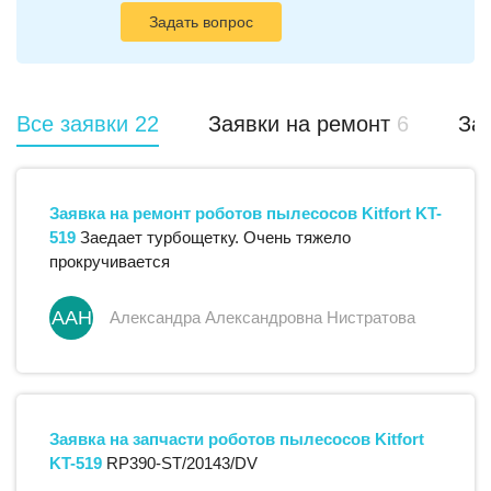
Задать вопрос
Все заявки
22
Заявки на ремонт
6
Зая
Заявка на ремонт
роботов пылесосов
Kitfort
KT-
519
Заедает турбощетку. Очень тяжело
прокручивается
ААН
Александра Александровна Нистратова
Заявка на запчасти
роботов пылесосов
Kitfort
KT-519
RP390-ST/20143/DV