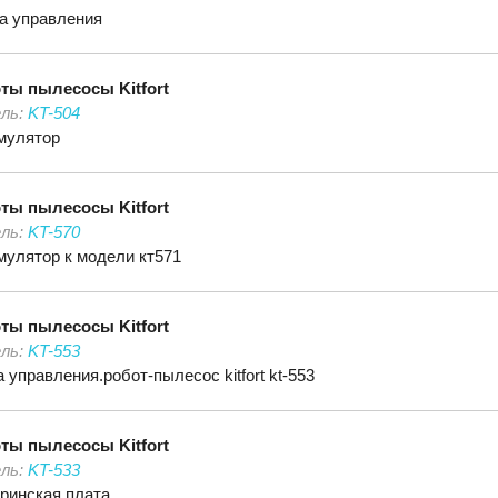
а управления
оты пылесосы
Kitfort
ль:
KT-504
мулятор
оты пылесосы
Kitfort
ль:
KT-570
мулятор к модели кт571
оты пылесосы
Kitfort
ль:
KT-553
 управления.робот-пылесос kitfort kt-553
оты пылесосы
Kitfort
ль:
KT-533
ринская плата