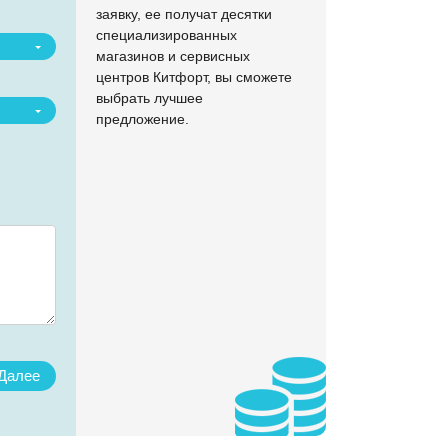
заявку, ее получат десятки
специализированных
магазинов и сервисных
центров Китфорт, вы сможете
выбрать лучшее
предложение.
Назад
Наж
с
пр
Далее