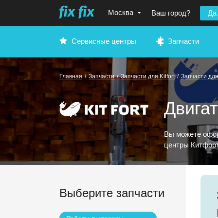
Москва
Ваш город?
Да
Сервисные центры
Запчасти
Главная
/
Запчасти
/
Запчасти для Kitfort
/
Запчасти для
Двигат
Вы можете офор
центры Китфорт
Выберите запчасти