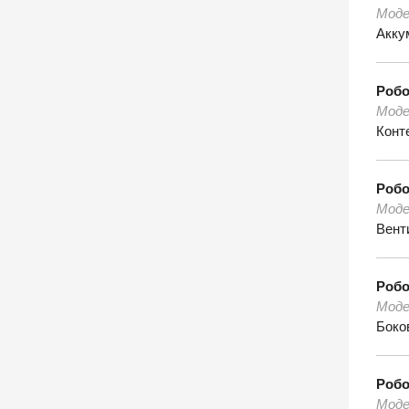
Моде
Аккум
Роб
Моде
Конт
Роб
Моде
Вент
Роб
Моде
Боко
Роб
Моде