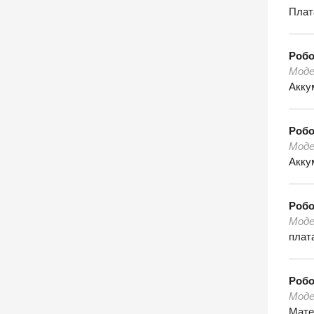
Плат
Роб
Моде
Акку
Роб
Моде
Акку
Роб
Моде
плата
Роб
Моде
Мате