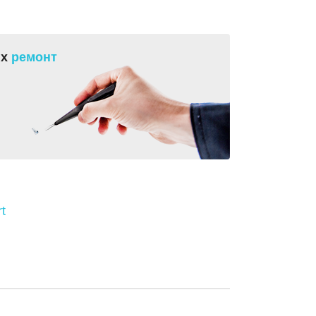
их
ремонт
t