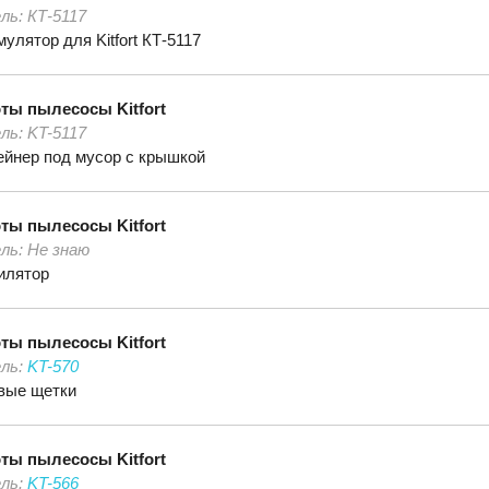
ль:
КТ-5117
улятор для Kitfort КТ-5117
оты пылесосы
Kitfort
ль:
KT-5117
ейнер под мусор с крышкой
оты пылесосы
Kitfort
ль:
Не знаю
илятор
оты пылесосы
Kitfort
ль:
KT-570
вые щетки
оты пылесосы
Kitfort
ль:
KT-566