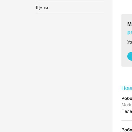
Щетки
М
р
Уз
Новы
Роб
Моде
Пала
Роб