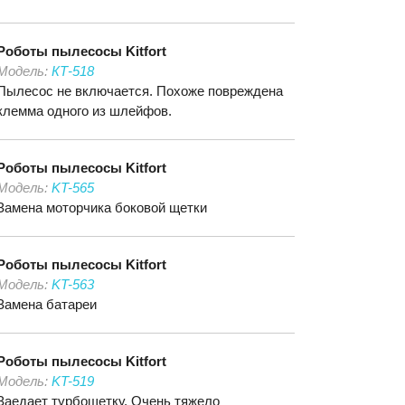
Роботы пылесосы
Kitfort
Модель:
КТ-518
Пылесос не включается. Похоже повреждена
клемма одного из шлейфов.
Роботы пылесосы
Kitfort
Модель:
KT-565
Замена моторчика боковой щетки
Роботы пылесосы
Kitfort
Модель:
KT-563
Замена батареи
Роботы пылесосы
Kitfort
Модель:
KT-519
Заедает турбощетку. Очень тяжело