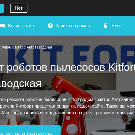
Нет
Вопрос-ответ
Заявка на ремонт
Блог
рядом с метро Автозаводская
 роботов пылесосов Kitfor
аводская
ого ремонта роботов пылесосов Kitfort рядом с метро Автозавод
рвисов Китфорт представленных на нашем сайте. Также вы може
 в Москве, сравнить их предложения по цене, сроками и отзывам
а во все сервисы