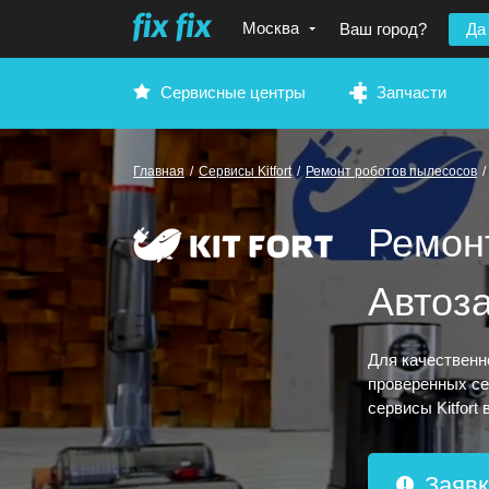
Москва
Ваш город?
Да
Сервисные центры
Запчасти
Главная
/
Сервисы Kitfort
/
Ремонт роботов пылесосов
/
Ремонт
Автоз
Для качественн
проверенных се
сервисы Kitfort
Заявк