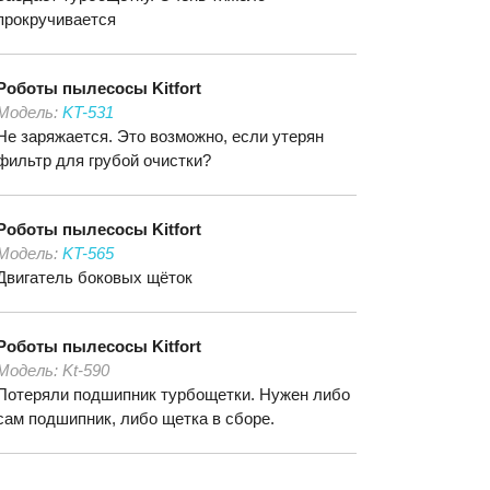
прокручивается
Роботы пылесосы
Kitfort
Модель:
KT-531
Не заряжается. Это возможно, если утерян
фильтр для грубой очистки?
Роботы пылесосы
Kitfort
Модель:
KT-565
Двигатель боковых щёток
Роботы пылесосы
Kitfort
Модель:
Kt-590
Потеряли подшипник турбощетки. Нужен либо
сам подшипник, либо щетка в сборе.