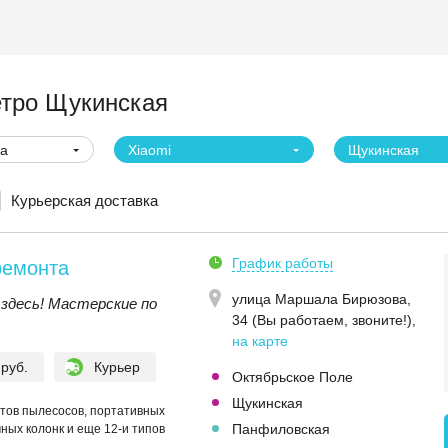
етро Щукинская
ва
Xiaomi
Щукинская
Курьерская доставка
График работы
ремонта
улица Маршала Бирюзова,
здесь! Мастерские по
34 (Вы работаем, звоните!)
,
на карте
 руб.
Курьер
Октябрьское Поле
Щукинская
отов пылесосов, портативных
Панфиловская
мных колонк и еще 12-и типов