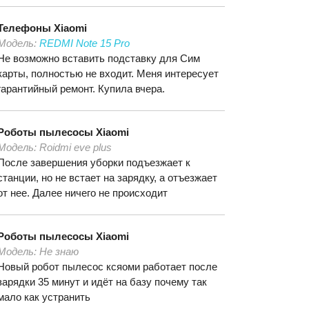
Телефоны
Xiaomi
Модель:
REDMI Note 15 Pro
Не возможно вставить подставку для Сим
карты, полностью не входит. Меня интересует
гарантийный ремонт. Купила вчера.
Роботы пылесосы
Xiaomi
Модель:
Roidmi eve plus
После завершения уборки подъезжает к
станции, но не встает на зарядку, а отъезжает
от нее. Далее ничего не происходит
Роботы пылесосы
Xiaomi
Модель:
Не знаю
Новый робот пылесос ксяоми работает после
зарядки 35 минут и идёт на базу почему так
мало как устранить