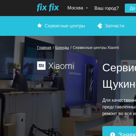
Москва
Ваш город?
Да
Сервисные центры
Запчасти
Главная
/
Бренды
/
Сервисные центры Xiaomi
Серви
Щукин
Для качественн
представленных
ремонт во все и
Заявк