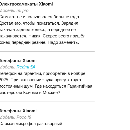
Электросамокаты
Xiaomi
Модель:
mi pro
Самокат не и пользовался больше года.
Достал его, чтобы покататься. Зарядил,
накачал заднее колесо, а переднее не
накачивается. Никак. Скорее всего пришёл
конец передней резине. Надо заменить.
Телефоны
Xiaomi
Модель:
Redmi 5A
Телефон на гарантии, приобретен в ноябре
2025. При включении звука присутствует
постоянный шум. Где находиться Гарантийная
мастерская Ксиоми в Москве?
Телефоны
Xiaomi
Модель:
Poco f8
Сломан микрофон разговорный