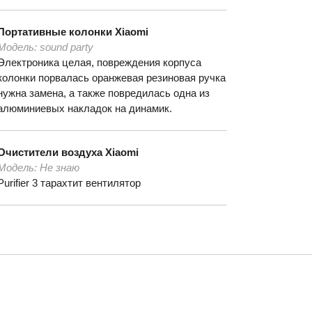
Портативные колонки
Xiaomi
Модель:
sound party
Электроника целая, повреждения корпуса
колонки порвалась оранжевая резиновая ручка
нужна замена, а также повредилась одна из
алюминиевых накладок на динамик.
Очистители воздуха
Xiaomi
Модель:
Не знаю
Purifier 3 тарахтит вентилятор