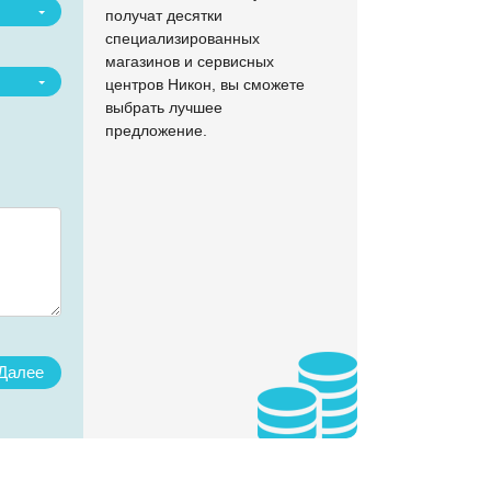
получат десятки
специализированных
магазинов и сервисных
центров Никон, вы сможете
выбрать лучшее
предложение.
Назад
Наж
с
пр
Далее