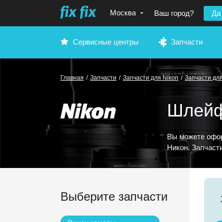
Москва
Ваш город?
Да
Сервисные центры
Запчасти
Главная
/
Запчасти
/
Запчасти для Nikon
/
Запчасти для
Шлейф
Вы можете офор
Никон. Запчаст
Выберите запчасти