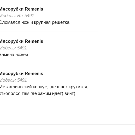
Мясорубки
Remenis
Модель:
Re-5491
Сломался нож и крупная решетка
Мясорубки
Remenis
Модель:
5491
Замена ножей
Мясорубки
Remenis
Модель:
5491
Металлический корпус, где шнек крутится,
откололся там где зажим идет( винт)