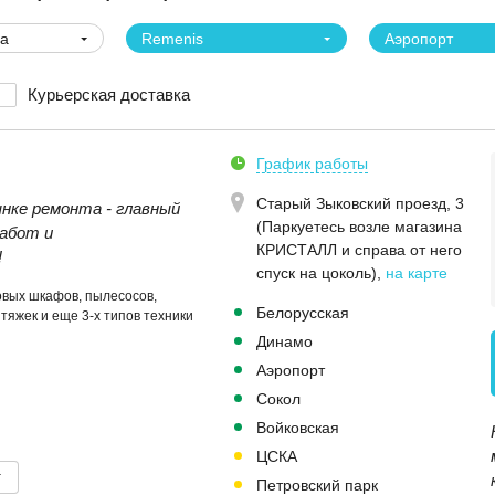
ва
Remenis
Аэропорт
Курьерская доставка
График работы
Старый Зыковский проезд, 3
ынке ремонта - главный
(Паркуетесь возле магазина
абот и
КРИСТАЛЛ и справа от него
!
спуск на цоколь)
,
на карте
овых шкафов, пылесосов,
Белорусская
тяжек и еще 3-х типов техники
Динамо
Аэропорт
Сокол
Войковская
ЦСКА
т
Петровский парк