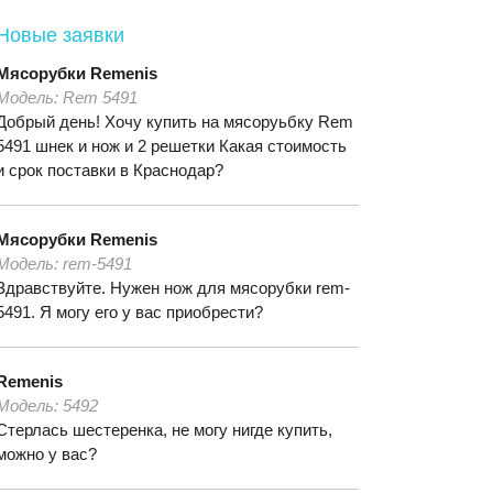
Новые заявки
Мясорубки
Remenis
Модель:
Rem 5491
Добрый день! Хочу купить на мясоруьбку Rem
5491 шнек и нож и 2 решетки Какая стоимость
и срок поставки в Краснодар?
Мясорубки
Remenis
Модель:
rem-5491
Здравствуйте. Нужен нож для мясорубки rem-
5491. Я могу его у вас приобрести?
Remenis
Модель:
5492
Стерлась шестеренка, не могу нигде купить,
можно у вас?