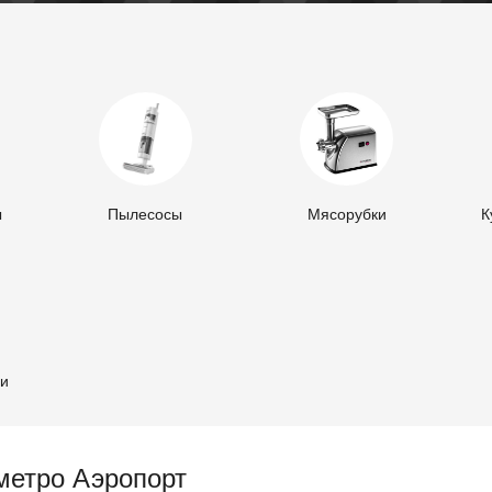
ы
Пылесосы
Мясорубки
К
ли
метро Аэропорт