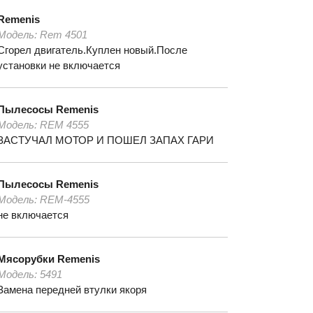
Remenis
Модель:
Rem 4501
Сгорел двигатель.Куплен новый.После
установки не включается
Пылесосы
Remenis
Модель:
REM 4555
ЗАСТУЧАЛ МОТОР И ПОШЕЛ ЗАПАХ ГАРИ
Пылесосы
Remenis
Модель:
REM-4555
не включается
Мясорубки
Remenis
Модель:
5491
Замена передней втулки якоря