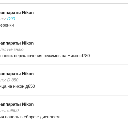
оаппараты
Nikon
ль:
D90
еренки
оаппараты
Nikon
ль:
Не знаю
н диск переключения режимов на Никон d780
оаппараты
Nikon
ль:
D 850
ица на никон д850
оаппараты
Nikon
ль:
s9900
яя панель в сборе с дисплеем