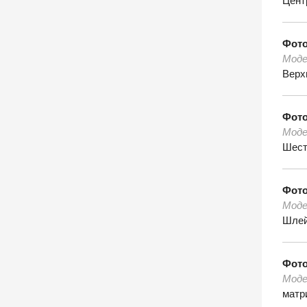
Цент
Фот
Моде
Верх
Фот
Моде
Шест
Фот
Моде
Шле
Фот
Моде
матр