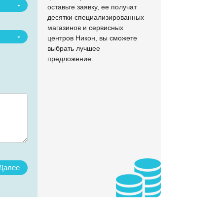
оставьте заявку, ее получат
десятки специализированных
магазинов и сервисных
центров Никон, вы сможете
выбрать лучшее
предложение.
Назад
Наж
с
пр
Далее