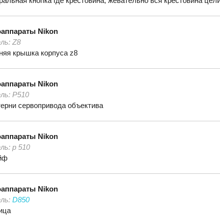
ральная кнопка где крестовина, жевательно вся крестовина цел
оаппараты
Nikon
ль:
Z8
няя крышка корпуса z8
оаппараты
Nikon
ль:
Р510
ерни сервопривода объектива
оаппараты
Nikon
ль:
p 510
йф
оаппараты
Nikon
ль:
D850
ица