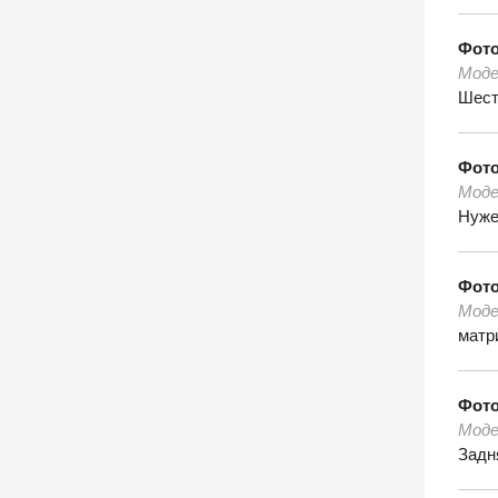
Фот
Моде
Шест
Фот
Моде
Нуже
Фот
Моде
матр
Фот
Моде
Задн