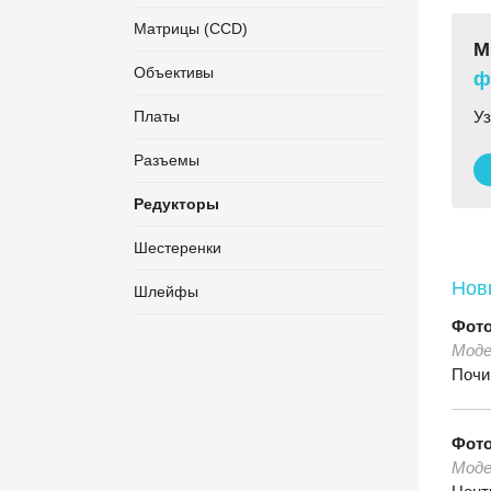
Матрицы (CCD)
М
Объективы
ф
Платы
Уз
Разъемы
Редукторы
Шестеренки
Нов
Шлейфы
Фот
Моде
Почи
Фот
Моде