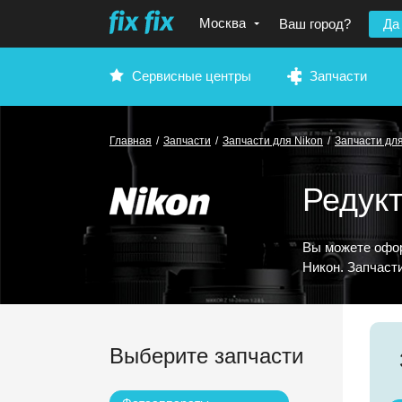
Москва
Ваш город?
Да
Сервисные центры
Запчасти
Главная
/
Запчасти
/
Запчасти для Nikon
/
Запчасти дл
Редук
Вы можете офор
Никон. Запчаст
Выберите запчасти