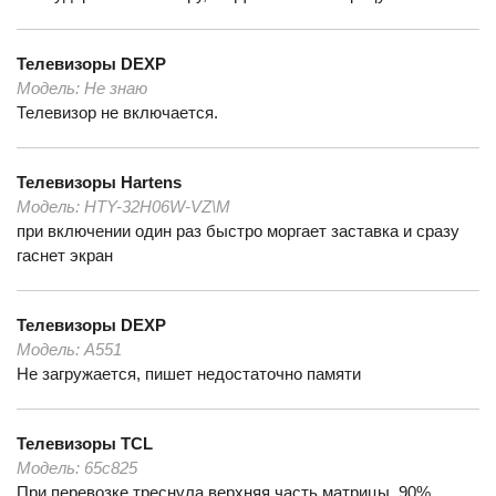
Телевизоры
DEXP
Модель:
Не знаю
Телевизор не включается.
Телевизоры
Hartens
Модель:
HTY-32H06W-VZ\M
при включении один раз быстро моргает заставка и сразу
гаснет экран
Телевизоры
DEXP
Модель:
A551
Не загружается, пишет недостаточно памяти
Телевизоры
TCL
Модель:
65c825
При перевозке треснула верхняя часть матрицы. 90%