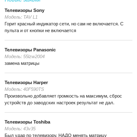
Телевизоры
Sony
Модель:
TAV L1
Горит красный индикатор сети, но сам не включается. С
пульта и от кнопки не включается
Телевизоры
Panasonic
Модель:
55lzw2004
замена матрицы
Телевизоры
Harper
Модель:
40F590TS
Произвольно добавляет громкость на максимум, сброс
устройств до заводских настроек результат не дал.
Телевизоры
Toshiba
Модель:
43v35
Был удар по телевизору, НАДО менять матрицу