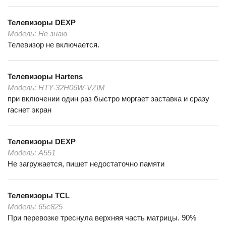
Телевизоры
DEXP
Модель:
Не знаю
Телевизор не включается.
Телевизоры
Hartens
Модель:
HTY-32H06W-VZ\M
при включении один раз быстро моргает заставка и сразу
гаснет экран
Телевизоры
DEXP
Модель:
A551
Не загружается, пишет недостаточно памяти
Телевизоры
TCL
Модель:
65c825
При перевозке треснула верхняя часть матрицы. 90%