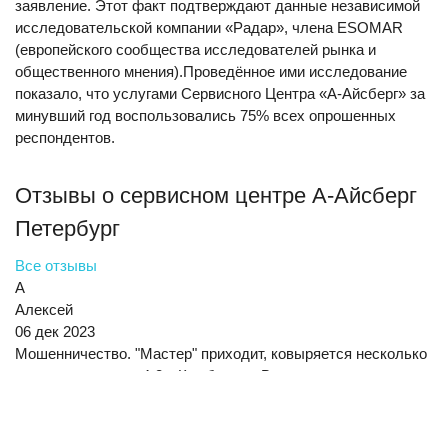
заявление. Этот факт подтверждают данные независимой
исследовательской компании «Радар», члена ESOMAR
(европейского сообщества исследователей рынка и
общественного мнения).Проведённое ими исследование
показало, что услугами Сервисного Центра «А-Айсберг» за
минувший год воспользовались 75% всех опрошенных
респондентов.
Отзывы о сервисном центре А-Айсберг
Петербург
Все отзывы
А
Алексей
06 дек 2023
Мошенничество. "Мастер" приходит, ковыряется несколько
минут, и заряжает 4-8к. Как бандит. Видно, что даже не
пытаются вникнуть, пытаются навязать ремонт 25к и
больше. Це...
Читать целиком