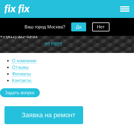
А-Айсберг Петербург
Ваш город Москва?
Да
Нет
+7 (812) 322-53-33
Планерная улица, 15
на карте
ПН
–
ВС
:
10:00
–
20:00
О компании
Отзывы
Филиалы
Контакты
Задать вопрос
Заявка на ремонт