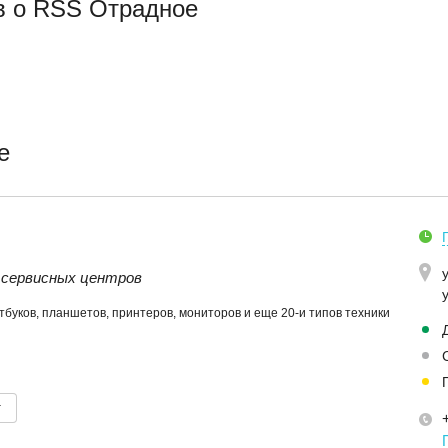
в о RSS Отрадное
е
 сервисных центров
тбуков, планшетов, принтеров, мониторов и еще 20-и типов техники
т