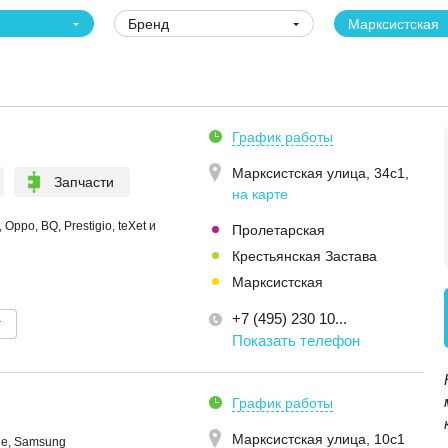
Бренд
Марксистская
График работы
Марксистская улица, 34с1
,
Запчасти
на карте
Oppo, BQ, Prestigio, teXet и
Пролетарская
Крестьянская Застава
Марксистская
+7 (495) 230 10...
т
Показать телефон
График работы
Марксистская улица, 10с1
le, Samsung