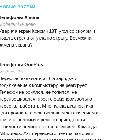
Новые заявки
Телефоны
Xiaomi
Модель:
Не знаю
Ударила экран Ксиоми 13T, угол со сколом и
пошла стрела от угла по экрану. Возможна
замена экрана?
Телефоны
OnePlus
Модель:
15
Перестал включаться. На зарядку и
подключение к компьютеру не реагирует.
Телефон не ронялся, не топился, не
перепрошивался, просто самопроизвольно
перестал работать. Мне нужна диагностика
для продавца с официальным заключением о
причине поломки и ремонтопригодности,
стоимости ремонта, если возможен. Команда
AliExpress: Акт сервисного центра, который