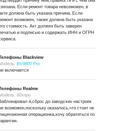
подтвердит причину неисправности и с чем она
связана. Если ремонт товара невозможен, в
акте должна быть указана причина. Если
ремонт возможен, также должна быть указана
его стоимость. Акт должен быть заверен
печатью и подписью и содержать ИНН и ОГРН
сервиса.
Телефоны
Blackview
Модель:
BV9800 Pro
не включается
Телефоны
Realme
Модель:
60хпро
Заблокировал я,сброс до заводских настроек
не возможен,поскольку оказалось,что стоит не
лицензионная операционка,хочу обратиться по
гарантии.