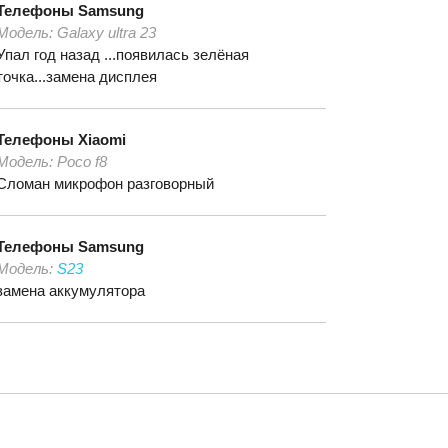
Телефоны
Samsung
Модель:
Galaxy ultra 23
Упал год назад ...появилась зелёная
точка...замена дисплея
Телефоны
Xiaomi
Модель:
Poco f8
Сломан микрофон разговорный
Телефоны
Samsung
Модель:
S23
замена аккумулятора